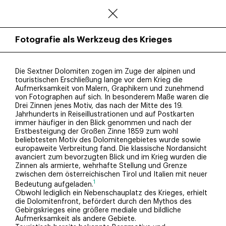
Fotografie als Werkzeug des Krieges
Die Sextner Dolomiten zogen im Zuge der alpinen und
touristischen Erschließung lange vor dem Krieg die
Aufmerksamkeit von Malern, Graphikern und zunehmend
von Fotographen auf sich. In besonderem Maße waren die
Drei Zinnen jenes Motiv, das nach der Mitte des 19.
Jahrhunderts in Reiseillustrationen und auf Postkarten
immer häufiger in den Blick genommen und nach der
Erstbesteigung der Großen Zinne 1859 zum wohl
beliebtesten Motiv des Dolomitengebietes wurde sowie
europaweite Verbreitung fand. Die klassische Nordansicht
avanciert zum bevorzugten Blick und im Krieg wurden die
Zinnen als armierte, wehrhafte Stellung und Grenze
zwischen dem österreichischen Tirol und Italien mit neuer
1
Bedeutung aufgeladen.
Obwohl lediglich ein Nebenschauplatz des Krieges, erhielt
die Dolomitenfront, befördert durch den Mythos des
Gebirgskrieges eine größere mediale und bildliche
Aufmerksamkeit als andere Gebiete.