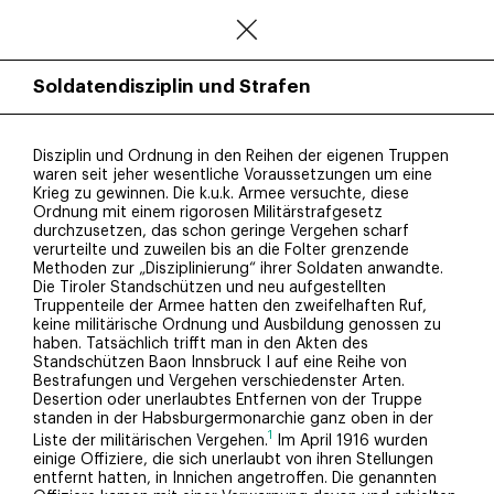
Soldatendisziplin und Strafen
Disziplin und Ordnung in den Reihen der eigenen Truppen
waren seit jeher wesentliche Voraussetzungen um eine
Krieg zu gewinnen. Die k.u.k. Armee versuchte, diese
Ordnung mit einem rigorosen Militärstrafgesetz
durchzusetzen, das schon geringe Vergehen scharf
verurteilte und zuweilen bis an die Folter grenzende
Methoden zur „Disziplinierung“ ihrer Soldaten anwandte.
Die Tiroler Standschützen und neu aufgestellten
Truppenteile der Armee hatten den zweifelhaften Ruf,
keine militärische Ordnung und Ausbildung genossen zu
haben. Tatsächlich trifft man in den Akten des
Standschützen Baon Innsbruck I auf eine Reihe von
Bestrafungen und Vergehen verschiedenster Arten.
Desertion oder unerlaubtes Entfernen von der Truppe
standen in der Habsburgermonarchie ganz oben in der
1
Liste der militärischen Vergehen.
Im April 1916 wurden
einige Offiziere, die sich unerlaubt von ihren Stellungen
entfernt hatten, in Innichen angetroffen. Die genannten