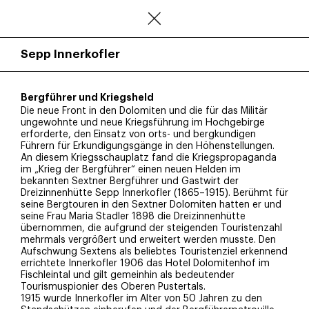
Sepp Innerkofler
Bergführer und Kriegsheld
Die neue Front in den Dolomiten und die für das Militär
ungewohnte und neue Kriegsführung im Hochgebirge
erforderte, den Einsatz von orts- und bergkundigen
Führern für Erkundigungsgänge in den Höhenstellungen.
An diesem Kriegsschauplatz fand die Kriegspropaganda
im „Krieg der Bergführer“ einen neuen Helden im
bekannten Sextner Bergführer und Gastwirt der
Dreizinnenhütte Sepp Innerkofler (1865–1915). Berühmt für
seine Bergtouren in den Sextner Dolomiten hatten er und
seine Frau Maria Stadler 1898 die Dreizinnenhütte
übernommen, die aufgrund der steigenden Touristenzahl
mehrmals vergrößert und erweitert werden musste. Den
Aufschwung Sextens als beliebtes Touristenziel erkennend
errichtete Innerkofler 1906 das Hotel Dolomitenhof im
Fischleintal und gilt gemeinhin als bedeutender
Tourismuspionier des Oberen Pustertals.
1915 wurde Innerkofler im Alter von 50 Jahren zu den